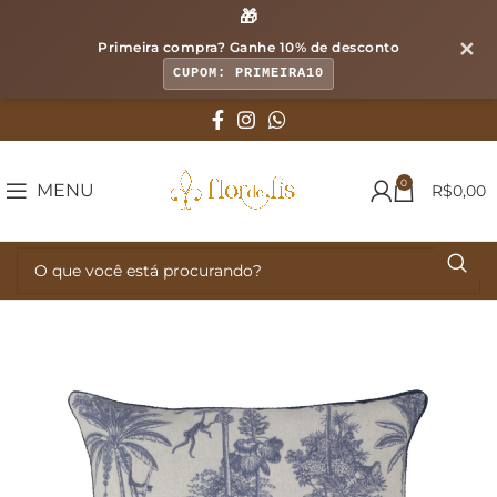
🎁
✕
Primeira compra? Ganhe
10% de desconto
CUPOM: PRIMEIRA10
0
MENU
R$
0,00