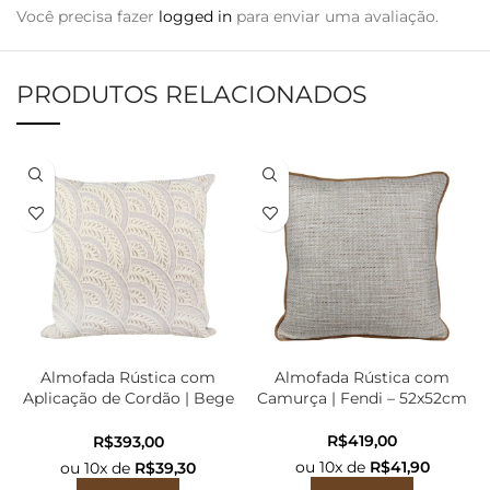
Você precisa fazer
logged in
para enviar uma avaliação.
PRODUTOS RELACIONADOS
Almofada Rústica com
Almofada Rústica com
Aplicação de Cordão | Bege
Camurça | Fendi – 52x52cm
com Off-White – 52x52cm
R$
R$
ou
10
x de
R$
41,90
ou
10
x de
R$
39,30