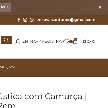
✕
RA10
enxovaisantunes@gmail.com
0
R$
0,00
ENTRAR / REGISTRAR
DE NATAL
stica com Camurça |
52cm