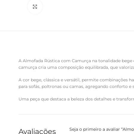
Clique para ampliar
A Almofada Rústica com Camurça na tonalidade bege é
camurça cria uma composição equilibrada, que valoriz
A cor bege, clássica e versátil, permite combinações 
para sofás, poltronas ou camas, agregando conforto e
Uma peça que destaca a beleza dos detalhes e transfo
Seja o primeiro a avaliar “Al
Avaliações