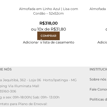
Almofada em Linho Azul | Lisa com
Almofada e
Cordão – 52x52cm
R$
ou
10
x de
R$
31,80
COMPRAR
Adicionar à lista de casamento
Adici
RE NÓS
INSTITUC
Sobre nós
a Jequitibá, 362 - Loja 06 Horto/Ipatinga - MG
ing Via Illuminata Mall
Fale Cono
35160-306
g a sex: 09h-18:00h| Sab: 09h- 13:00h
Políticas 
ntato para Plano de Enxoval: