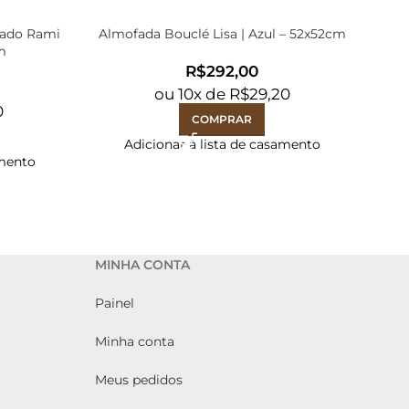
dado Rami
Almofada Bouclé Lisa | Azul – 52x52cm
Alm
m
R$
ou
10
x de
R$
29,20
0
COMPRAR
Adicionar à lista de casamento
amento
MINHA CONTA
Painel
Minha conta
Meus pedidos