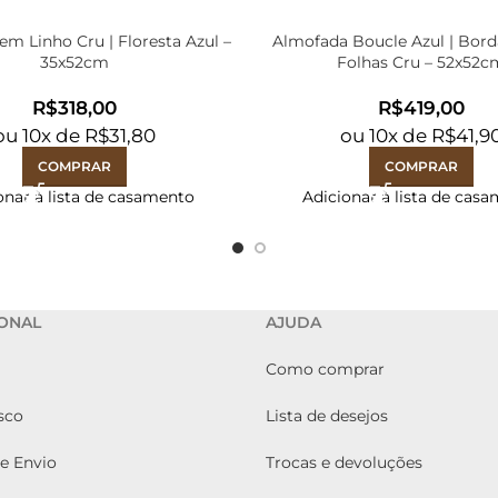
m Linho Cru | Floresta Azul –
Almofada Boucle Azul | Bor
35x52cm
Folhas Cru – 52x52c
R$
R$
ou
10
x de
R$
31,80
ou
10
x de
R$
41,9
COMPRAR
COMPRAR
onar à lista de casamento
Adicionar à lista de cas
IONAL
AJUDA
Como comprar
sco
Lista de desejos
de Envio
Trocas e devoluções