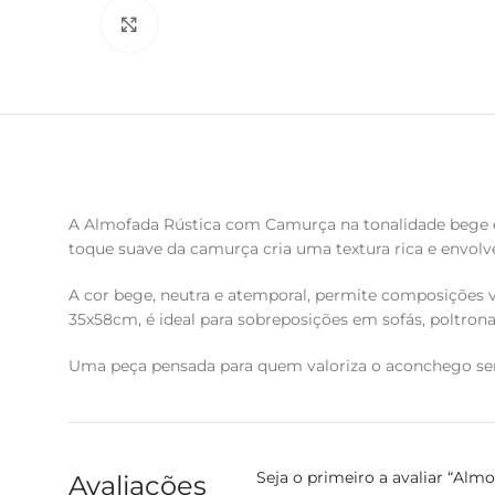
Clique para ampliar
A Almofada Rústica com Camurça na tonalidade bege é
toque suave da camurça cria uma textura rica e envolve
A cor bege, neutra e atemporal, permite composições v
35x58cm, é ideal para sobreposições em sofás, poltron
Uma peça pensada para quem valoriza o aconchego sem
Seja o primeiro a avaliar “Al
Avaliações