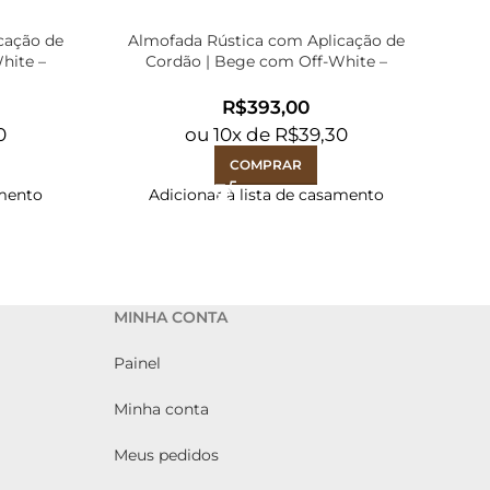
cação de
Almofada Rústica com Aplicação de
Almo
hite –
Cordão | Bege com Off-White –
52x52cm
R$
0
ou
10
x de
R$
39,30
COMPRAR
amento
Adicionar à lista de casamento
MINHA CONTA
Painel
Minha conta
Meus pedidos