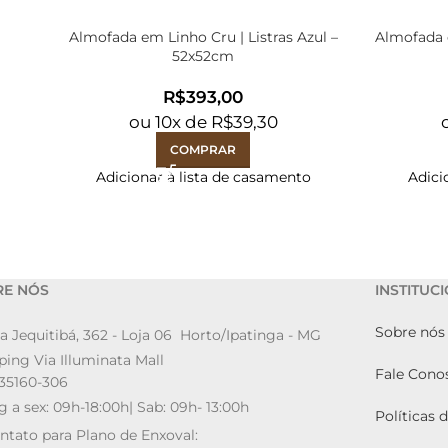
Almofada em Linho Cru | Listras Azul –
Almofada e
52x52cm
R$
ou
10
x de
R$
39,30
COMPRAR
Adicionar à lista de casamento
Adici
RE NÓS
INSTITUC
Sobre nós
a Jequitibá, 362 - Loja 06 Horto/Ipatinga - MG
ing Via Illuminata Mall
Fale Cono
35160-306
g a sex: 09h-18:00h| Sab: 09h- 13:00h
Políticas 
ntato para Plano de Enxoval: