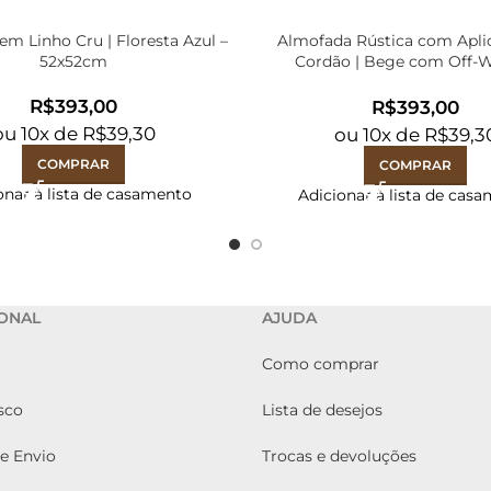
m Linho Cru | Floresta Azul –
Almofada Rústica com Apli
52x52cm
Cordão | Bege com Off-W
52x52cm
R$
R$
ou
10
x de
R$
39,30
ou
10
x de
R$
39,3
COMPRAR
COMPRAR
onar à lista de casamento
Adicionar à lista de cas
IONAL
AJUDA
Como comprar
sco
Lista de desejos
de Envio
Trocas e devoluções