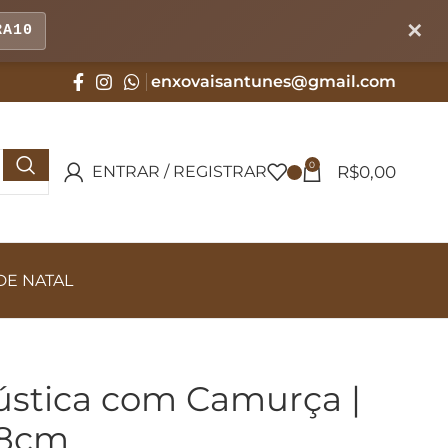
✕
RA10
enxovaisantunes@gmail.com
0
R$
0,00
ENTRAR / REGISTRAR
DE NATAL
stica com Camurça |
58cm