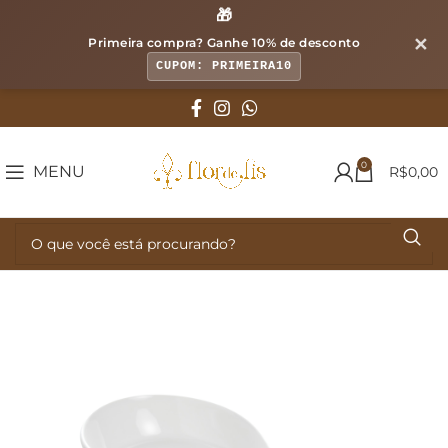
🎁
✕
Primeira compra? Ganhe
10% de desconto
CUPOM: PRIMEIRA10
0
MENU
R$
0,00