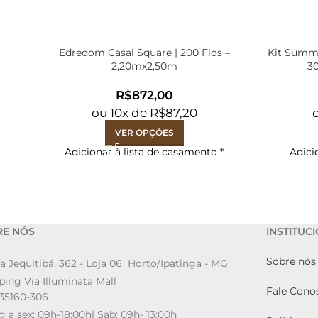
Edredom Casal Square | 200 Fios –
Kit Summer
2,20mx2,50m
30
R$
ou
10
x de
R$
87,20
VER OPÇÕES
Adicionar à lista de casamento
*
Adici
RE NÓS
INSTITUC
Sobre nós
a Jequitibá, 362 - Loja 06 Horto/Ipatinga - MG
ing Via Illuminata Mall
Fale Cono
35160-306
g a sex: 09h-18:00h| Sab: 09h- 13:00h