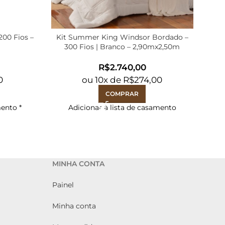
200 Fios –
Kit Summer King Windsor Bordado –
Ki
300 Fios | Branco – 2,90mx2,50m
R$
0
ou
10
x de
R$
274,00
COMPRAR
mento
*
Adicionar à lista de casamento
MINHA CONTA
Painel
Minha conta