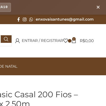
✕
RA10
enxovaisantunes@gmail.com
0
R$
0,00
ENTRAR / REGISTRAR
DE NATAL
ic Casal 200 Fios –
x 2,50m