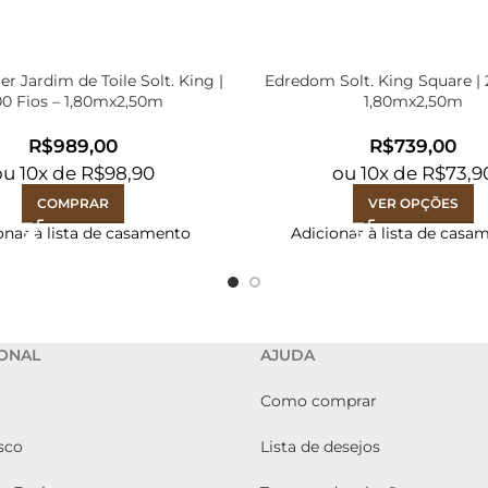
 Jardim de Toile Solt. King |
Edredom Solt. King Square | 
0 Fios – 1,80mx2,50m
1,80mx2,50m
R$
R$
ou
10
x de
R$
98,90
ou
10
x de
R$
73,9
COMPRAR
VER OPÇÕES
onar à lista de casamento
Adicionar à lista de casa
IONAL
AJUDA
Como comprar
sco
Lista de desejos