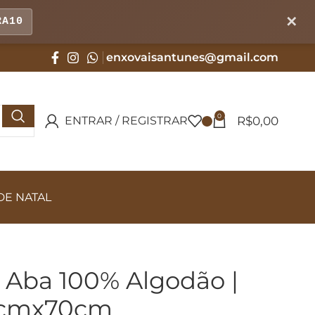
✕
RA10
enxovaisantunes@gmail.com
0
R$
0,00
ENTRAR / REGISTRAR
DE NATAL
Aba 100% Algodão |
0cmx70cm