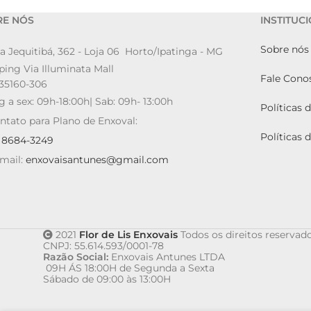
RE NÓS
INSTITUC
Sobre nós
a Jequitibá, 362 - Loja 06 Horto/Ipatinga - MG
ing Via Illuminata Mall
Fale Cono
35160-306
g a sex: 09h-18:00h| Sab: 09h- 13:00h
Políticas 
ntato para Plano de Enxoval:
Políticas 
9 8684-3249
mail:
enxovaisantunes@gmail.com
2021
Flor de Lis Enxovais
Todos os direitos reservado
CNPJ: 55.614.593/0001-78
Razão Social:
Enxovais Antunes LTDA
09H ÁS 18:00H de Segunda a Sexta
Sábado de 09:00 às 13:00H