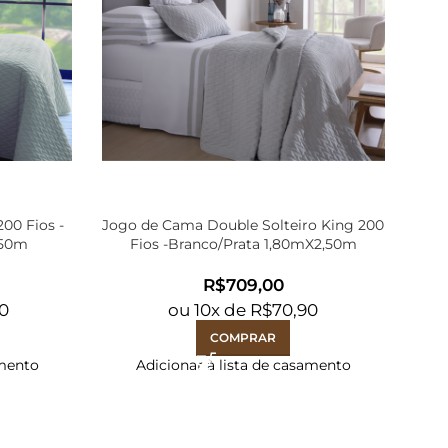
00 Fios -
Jogo de Cama Double Solteiro King 200
Jogo
,50m
Fios -Branco/Prata 1,80mX2,50m
R$
50
ou
10
x de
R$
70,90
COMPRAR
amento
Adicionar à lista de casamento