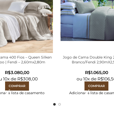
ama 400 Fios – Queen Silken
Jogo de Cama Double King 2
o | Fendi – 2,60mx2,80m
Branco/Fendi 2,90mX2
R$
R$
u
10
x de
R$
308,00
ou
10
x de
R$
106,
COMPRAR
COMPRAR
onar à lista de casamento
Adicionar à lista de cas