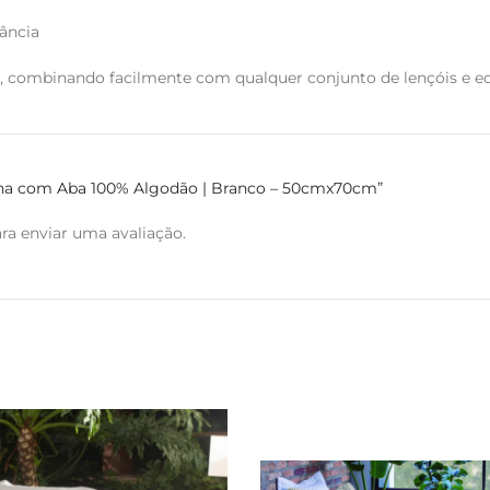
ância
, combinando facilmente com qualquer conjunto de lençóis e e
onha com Aba 100% Algodão | Branco – 50cmx70cm”
ra enviar uma avaliação.