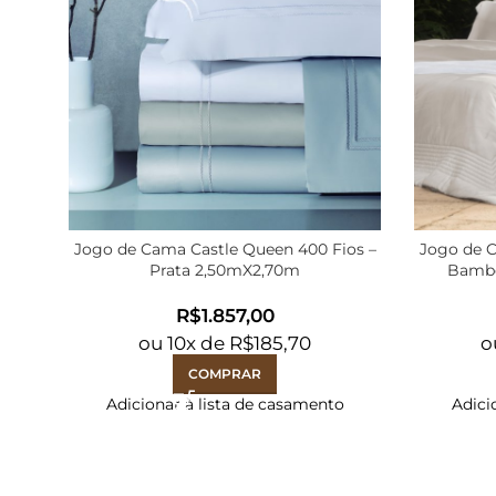
Jogo de Cama Castle Queen 400 Fios –
Jogo de C
Prata 2,50mX2,70m
Bambo
R$
ou
10
x de
R$
185,70
o
COMPRAR
Adicionar à lista de casamento
Adici