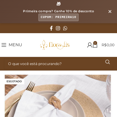
🎁
✕
Primeira compra? Ganhe
10% de desconto
CUPOM: PRIMEIRA10
0
MENU
R$
0,00
ESGOTADO