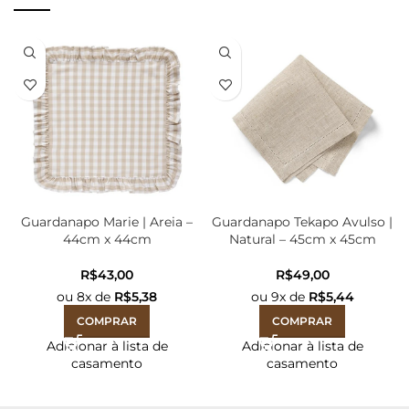
Guardanapo Marie | Areia –
Guardanapo Tekapo Avulso |
44cm x 44cm
Natural – 45cm x 45cm
R$
R$
ou
8
x de
R$
5,38
ou
9
x de
R$
5,44
COMPRAR
COMPRAR
Adicionar à lista de
Adicionar à lista de
casamento
casamento