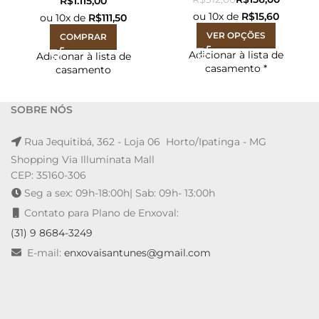
R$
ou
10
x de
R$
15,60
ou
10
x de
R$
111,50
VER OPÇÕES
COMPRAR
Adicionar à lista de
Adicionar à lista de
casamento
*
casamento
SOBRE NÓS
Rua Jequitibá, 362 - Loja 06 Horto/Ipatinga - MG
Shopping Via Illuminata Mall
CEP: 35160-306
Seg a sex: 09h-18:00h| Sab: 09h- 13:00h
Contato para Plano de Enxoval:
(31) 9 8684-3249
E-mail:
enxovaisantunes@gmail.com