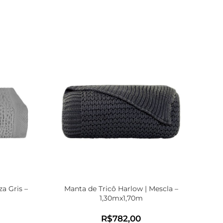
za Gris –
Manta de Tricô Harlow | Mescla –
Kit
1,30mx1,70m
R$