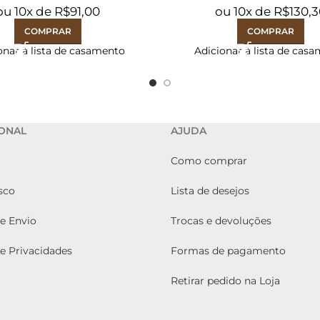
ou
10
x de
R$
91,00
ou
10
x de
R$
130,
COMPRAR
COMPRAR
onar à lista de casamento
Adicionar à lista de cas
IONAL
AJUDA
Como comprar
sco
Lista de desejos
de Envio
Trocas e devoluções
de Privacidades
Formas de pagamento
Retirar pedido na Loja