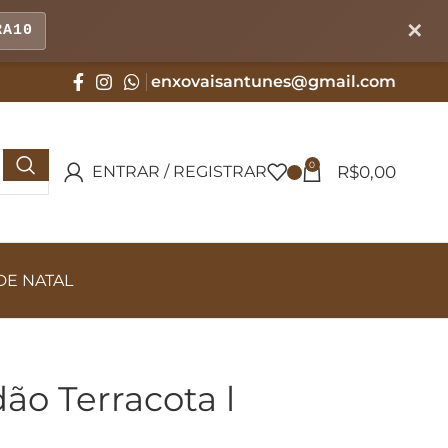
✕
RA10
enxovaisantunes@gmail.com
0
R$
0,00
ENTRAR / REGISTRAR
DE NATAL
ão Terracota l