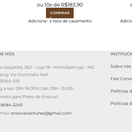
ou
10
x de
R$
183,90
COMPRAR
Adicionar à lista de casamento
Adici
RE NÓS
INSTITUC
Sobre nós
a Jequitibá, 362 - Loja 06 Horto/Ipatinga - MG
ing Via Illuminata Mall
Fale Cono
35160-306
g a sex: 09h-18:00h| Sab: 09h- 13:00h
Políticas 
ntato para Plano de Enxoval:
Políticas 
9 8684-3249
mail:
enxovaisantunes@gmail.com