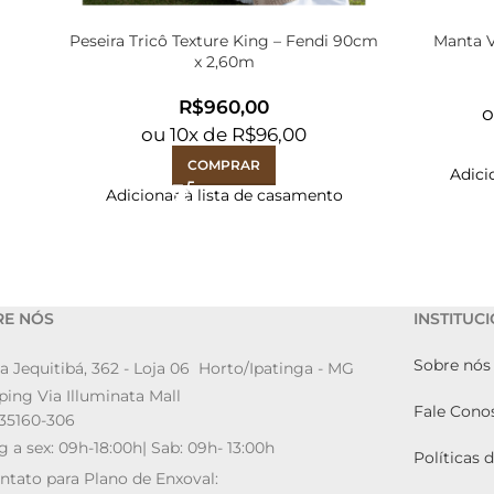
Peseira Tricô Texture King – Fendi 90cm
Manta V
x 2,60m
R$
ou
10
x de
R$
96,00
COMPRAR
Adici
Adicionar à lista de casamento
RE NÓS
INSTITUC
Sobre nós
a Jequitibá, 362 - Loja 06 Horto/Ipatinga - MG
ing Via Illuminata Mall
Fale Cono
35160-306
g a sex: 09h-18:00h| Sab: 09h- 13:00h
Políticas 
ntato para Plano de Enxoval: