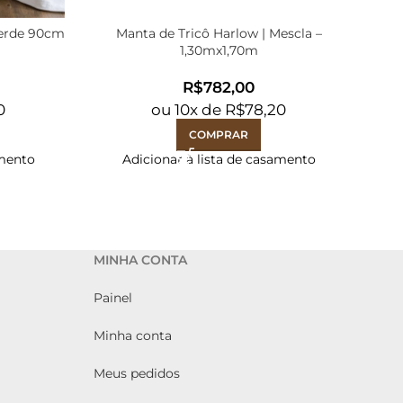
Verde 90cm
Manta de Tricô Harlow | Mescla –
Pe
1,30mx1,70m
R$
0
ou
10
x de
R$
78,20
COMPRAR
amento
Adicionar à lista de casamento
MINHA CONTA
Painel
Minha conta
Meus pedidos