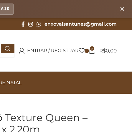
✕
RA10
enxovaisantunes@gmail.com
0
R$
0,00
ENTRAR / REGISTRAR
DE NATAL
cô Texture Queen –
 x 2,20m