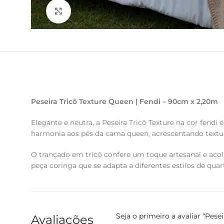
Clique para ampliar
Peseira Tricô Texture Queen | Fendi – 90cm x 2,20m
Elegante e neutra, a Peseira Tricô Texture na cor fend
harmonia aos pés da cama queen, acrescentando text
O trançado em tricô confere um toque artesanal e acol
peça coringa que se adapta a diferentes estilos de qu
Seja o primeiro a avaliar “Pes
Avaliações