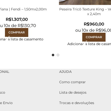
iana | Fendi – 1,50mx2,00m
Peseira Tricô Texture King – 
x 2,40m
R$
R$
ou
10
x de
R$
130,70
ou
10
x de
R$
96,0
COMPRAR
COMPRAR
onar à lista de casamento
Adicionar à lista de cas
IONAL
AJUDA
Como comprar
sco
Lista de desejos
de Envio
Trocas e devoluções