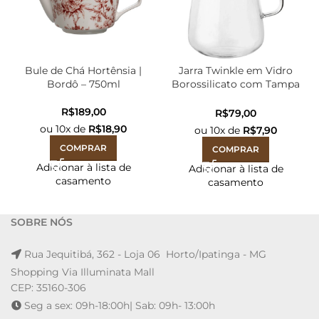
Bule de Chá Hortênsia |
Jarra Twinkle em Vidro
Bordô – 750ml
Borossilicato com Tampa
em Aço Inox – 2,7L
R$
R$
ou
10
x de
R$
18,90
ou
10
x de
R$
7,90
COMPRAR
COMPRAR
Adicionar à lista de
Adicionar à lista de
casamento
casamento
SOBRE NÓS
Rua Jequitibá, 362 - Loja 06 Horto/Ipatinga - MG
Shopping Via Illuminata Mall
CEP: 35160-306
Seg a sex: 09h-18:00h| Sab: 09h- 13:00h