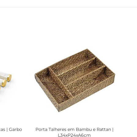
as | Garbo
Porta Talheres em Bambu e Rattan |
Jo
L34xP24xA6cm