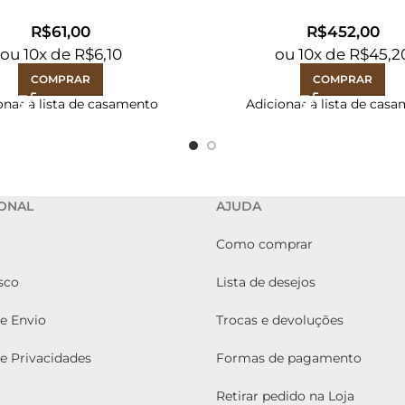
R$
R$
ou
10
x de
R$
6,10
ou
10
x de
R$
45,2
COMPRAR
COMPRAR
onar à lista de casamento
Adicionar à lista de cas
IONAL
AJUDA
Como comprar
sco
Lista de desejos
de Envio
Trocas e devoluções
de Privacidades
Formas de pagamento
Retirar pedido na Loja