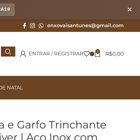
✕
RA10
enxovaisantunes@gmail.com
0
R$
0,00
ENTRAR / REGISTRAR
DE NATAL
a e Garfo Trinchante
iver l Aço Inox com