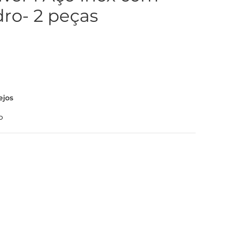
ro- 2 peças
ejos
o