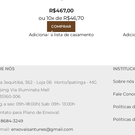
R$
ou
10
x de
R$
46,70
COMPRAR
Adicionar à lista de casamento
Adici
RE NÓS
INSTITUC
Sobre nós
a Jequitibá, 362 - Loja 06 Horto/Ipatinga - MG
ing Via Illuminata Mall
Fale Cono
35160-306
g a sex: 09h-18:00h| Sab: 09h- 13:00h
Políticas 
ntato para Plano de Enxoval:
Políticas 
9 8684-3249
mail:
enxovaisantunes@gmail.com