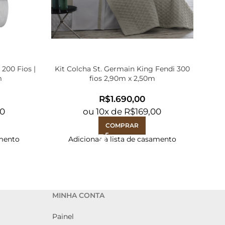
 200 Fios |
Kit Colcha St. Germain King Fendi 300
Kit 
m
fios 2,90m x 2,50m
R$
40
ou
10
x de
R$
169,00
COMPRAR
amento
Adicionar à lista de casamento
MINHA CONTA
Painel