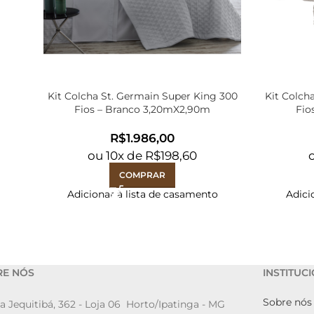
Kit Colcha St. Germain Super King 300
Kit Colch
Fios – Branco 3,20mX2,90m
Fio
R$
ou
10
x de
R$
198,60
COMPRAR
Adicionar à lista de casamento
Adici
RE NÓS
INSTITUC
Sobre nós
a Jequitibá, 362 - Loja 06 Horto/Ipatinga - MG