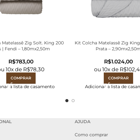
a Matelassê Zig Solt. King 200
Kit Colcha Matelassê Zig King
s | Fendi – 1,80mx2,50m
Prata – 2,90mx2,50
R$
R$
ou
10
x de
R$
78,30
ou
10
x de
R$
102,
COMPRAR
COMPRAR
onar à lista de casamento
Adicionar à lista de cas
IONAL
AJUDA
Como comprar