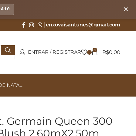
✕
RA10
enxovaisantunes@gmail.com
0
R$
0,00
ENTRAR / REGISTRAR
DE NATAL
St. Germain Queen 300
 Blush 2,60mX2,50m